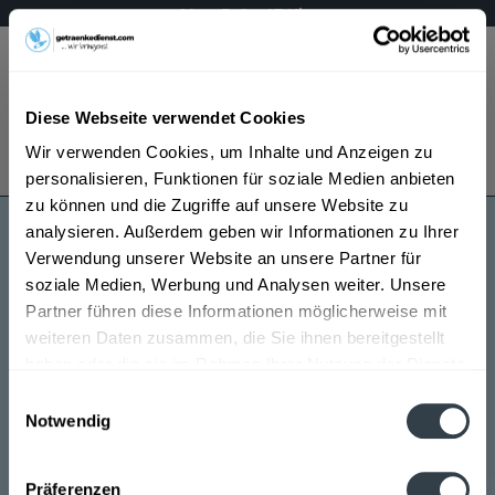
Mo – Fr 9 – 17 Uhr
Menü
Diese Webseite verwendet Cookies
Bestellung widerrufen
Wir verwenden Cookies, um Inhalte und Anzeigen zu
Es gilt unsere
Datenschutzerklärung
personalisieren, Funktionen für soziale Medien anbieten
zu können und die Zugriffe auf unsere Website zu
analysieren. Außerdem geben wir Informationen zu Ihrer
Humbser
Verwendung unserer Website an unsere Partner für
soziale Medien, Werbung und Analysen weiter. Unsere
Partner führen diese Informationen möglicherweise mit
weiteren Daten zusammen, die Sie ihnen bereitgestellt
haben oder die sie im Rahmen Ihrer Nutzung der Dienste
gesammelt haben.
Einwilligungsauswahl
Notwendig
Humbser wird in den folgenden Regionen, Städten,
Datenschutzbestimmungen
Orten und Postleitzahl-Gebieten geliefert
Präferenzen