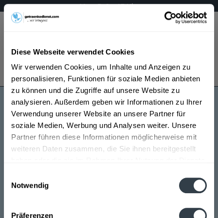
Mo – Fr 9 – 17 Uhr
Menü
Diese Webseite verwendet Cookies
Bestellung widerrufen
Wir verwenden Cookies, um Inhalte und Anzeigen zu
Es gilt unsere
Datenschutzerklärung
personalisieren, Funktionen für soziale Medien anbieten
zu können und die Zugriffe auf unsere Website zu
analysieren. Außerdem geben wir Informationen zu Ihrer
Ingobräu
Verwendung unserer Website an unsere Partner für
soziale Medien, Werbung und Analysen weiter. Unsere
Partner führen diese Informationen möglicherweise mit
weiteren Daten zusammen, die Sie ihnen bereitgestellt
haben oder die sie im Rahmen Ihrer Nutzung der Dienste
gesammelt haben.
Einwilligungsauswahl
Notwendig
Ingobräu wird in den folgenden Regionen, Städten,
Datenschutzbestimmungen
Orten und Postleitzahl-Gebieten geliefert
Präferenzen