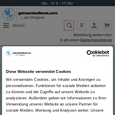
Mo – Fr 9 – 17 Uhr
Menü
Bestellung widerrufen
Es gilt unsere
Datenschutzerklärung
Ish
Diese Webseite verwendet Cookies
Wir verwenden Cookies, um Inhalte und Anzeigen zu
personalisieren, Funktionen für soziale Medien anbieten
zu können und die Zugriffe auf unsere Website zu
analysieren. Außerdem geben wir Informationen zu Ihrer
Lass dir die Getränke von Ish nach Hause
Verwendung unserer Website an unsere Partner für
oder ins Büro liefern.
soziale Medien, Werbung und Analysen weiter. Unsere