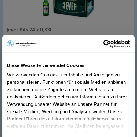
Jever Pils 24 x 0,33l
So beschreibt der Hersteller sein Produkt: " Das Pils in der
Brandung. Kaum ein anderes Premium Bier ist sich selbst
so treu geblieben wie Jever. Seit über 160 Jahren kultiviert
Jever seinen ureigenen friesisch-herben Geschmack. Und
der...
Diese Webseite verwendet Cookies
Inhalt
7.92 Liter
(2,65 € * / 1 Liter)
MEHRWEG
Wir verwenden Cookies, um Inhalte und Anzeigen zu
20,99 € *
+3,42 € Pfand
personalisieren, Funktionen für soziale Medien anbieten
zu können und die Zugriffe auf unsere Website zu
analysieren. Außerdem geben wir Informationen zu Ihrer
In den
Warenkorb
Verwendung unserer Website an unsere Partner für
soziale Medien, Werbung und Analysen weiter. Unsere
Hinzugefügt
Partner führen diese Informationen möglicherweise mit
weiteren Daten zusammen, die Sie ihnen bereitgestellt
haben oder die sie im Rahmen Ihrer Nutzung der Dienste