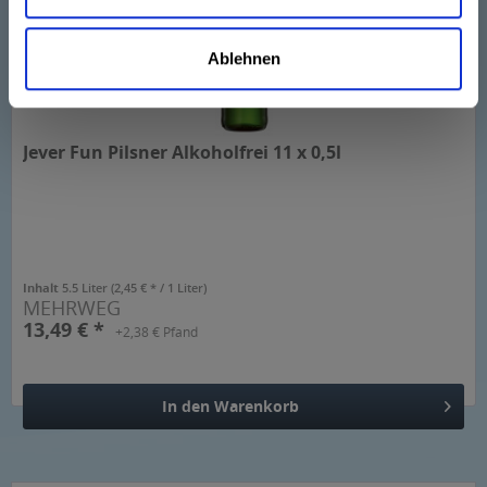
Ablehnen
Jever Fun Pilsner Alkoholfrei 11 x 0,5l
Inhalt
5.5 Liter
(2,45 € * / 1 Liter)
MEHRWEG
13,49 € *
+2,38 € Pfand
In den
Warenkorb
Hinzugefügt