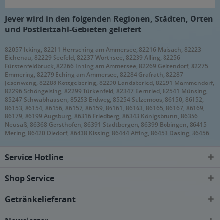
Jever wird in den folgenden Regionen, Städten, Orten
und Postleitzahl-Gebieten geliefert
82057 Icking, 82211 Herrsching am Ammersee, 82216 Maisach, 82223
Eichenau, 82229 Seefeld, 82237 Wörthsee, 82239 Alling, 82256
Fürstenfeldbruck, 82266 Inning am Ammersee, 82269 Geltendorf, 82275
Emmering, 82279 Eching am Ammersee, 82284 Grafrath, 82287
Jesenwang, 82288 Kottgeisering, 82290 Landsberied, 82291 Mammendorf,
82296 Schöngeising, 82299 Türkenfeld, 82347 Bernried, 82541 Münsing,
85247 Schwabhausen, 85253 Erdweg, 85254 Sulzemoos, 86150, 86152,
86153, 86154, 86156, 86157, 86159, 86161, 86163, 86165, 86167, 86169,
86179, 86199 Augsburg, 86316 Friedberg, 86343 Königsbrunn, 86356
Neusäß, 86368 Gersthofen, 86391 Stadtbergen, 86399 Bobingen, 86415
Mering, 86420 Diedorf, 86438 Kissing, 86444 Affing, 86453 Dasing, 86456
Gablingen, 86482 Aystetten, 86504 Merching, 86507 Kleinaitingen,
Oberottmarshausen, 86511 Schmiechen, 86551 Aichach, 86559
Service Hotline
Adelzhausen, 86573 Obergriesbach, 86830 Schwabmünchen, 86836
Graben, Klosterlechfeld, Obermeitingen, Untermeitingen, 86857 Hurlach,
86899 Landsberg am Lech, 86911 Dießen am Ammersee, 86916 Kaufering,
Shop Service
86919 Utting am Ammersee, 86922 Eresing, 86923 Finning, 86926
Greifenberg, 86929 Penzing, 86937 Scheuring, 86938 Schondorf am
Getränkelieferant
Ammersee, 86940 Schwifting, 86949 Windach