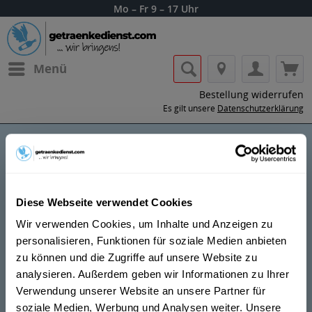
Mo – Fr 9 – 17 Uhr
Menü
Bestellung widerrufen
Es gilt unsere
Datenschutzerklärung
K1X
Diese Webseite verwendet Cookies
Wir verwenden Cookies, um Inhalte und Anzeigen zu
personalisieren, Funktionen für soziale Medien anbieten
zu können und die Zugriffe auf unsere Website zu
Lass dir die Getränke von K1X nach Hause
analysieren. Außerdem geben wir Informationen zu Ihrer
oder ins Büro liefern.
Verwendung unserer Website an unsere Partner für
soziale Medien, Werbung und Analysen weiter. Unsere