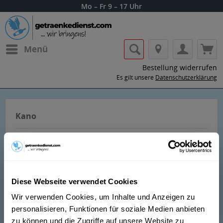
Mo – Fr 9 – 17 Uhr
Menü
Bestellung widerrufen
Es gilt unsere
Datenschutzerklärung
Kano
Diese Webseite verwendet Cookies
Lass dir die Getränke von Kano nach
Wir verwenden Cookies, um Inhalte und Anzeigen zu
Hause oder ins Büro liefern.
personalisieren, Funktionen für soziale Medien anbieten
zu können und die Zugriffe auf unsere Website zu