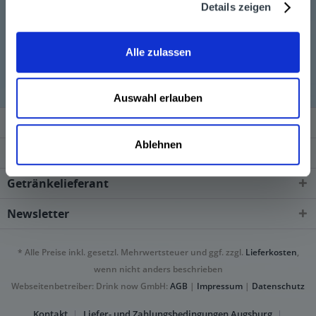
Details zeigen
Kano wird in den folgenden Regionen, Städten, Orten
Alle zulassen
und Postleitzahl-Gebieten geliefert
Auswahl erlauben
Service Hotline
Ablehnen
Shop Service
Getränkelieferant
Newsletter
* Alle Preise inkl. gesetzl. Mehrwertsteuer und ggf. zzgl.
Lieferkosten
,
wenn nicht anders beschrieben
Webseitenbetreiber: Drink now GmbH:
AGB
|
Impressum
|
Datenschutz
Kontakt
Liefer- und Zahlungsbedingungen Augsburg