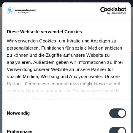
Mo – Fr 9 – 17 Uhr
Menü
Diese Webseite verwendet Cookies
Bestellung widerrufen
Wir verwenden Cookies, um Inhalte und Anzeigen zu
Es gilt unsere
Datenschutzerklärung
personalisieren, Funktionen für soziale Medien anbieten
zu können und die Zugriffe auf unsere Website zu
analysieren. Außerdem geben wir Informationen zu Ihrer
Kriek Boon
Verwendung unserer Website an unsere Partner für
soziale Medien, Werbung und Analysen weiter. Unsere
Partner führen diese Informationen möglicherweise mit
weiteren Daten zusammen, die Sie ihnen bereitgestellt
haben oder die sie im Rahmen Ihrer Nutzung der Dienste
gesammelt haben.
Einwilligungsauswahl
Notwendig
Kriek Boon wird in den folgenden Regionen, Städten,
Datenschutzbestimmungen
Orten und Postleitzahl-Gebieten geliefert
Präferenzen