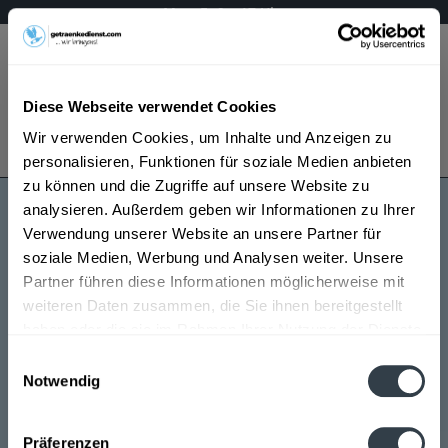
Mo – Fr 9 – 17 Uhr
Menü
Diese Webseite verwendet Cookies
Bestellung widerrufen
Wir verwenden Cookies, um Inhalte und Anzeigen zu
Es gilt unsere
Datenschutzerklärung
personalisieren, Funktionen für soziale Medien anbieten
zu können und die Zugriffe auf unsere Website zu
analysieren. Außerdem geben wir Informationen zu Ihrer
Lahnperle
Verwendung unserer Website an unsere Partner für
soziale Medien, Werbung und Analysen weiter. Unsere
Partner führen diese Informationen möglicherweise mit
weiteren Daten zusammen, die Sie ihnen bereitgestellt
haben oder die sie im Rahmen Ihrer Nutzung der Dienste
gesammelt haben.
Einwilligungsauswahl
Notwendig
Lahnperle wird in den folgenden Regionen, Städten,
Datenschutzbestimmungen
Orten und Postleitzahl-Gebieten geliefert
Präferenzen