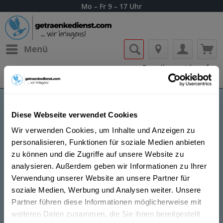
Mo – Fr 9 – 17 Uhr
Menü
Bestellung widerrufen
Es gilt unsere
Datenschutzerklärung
Diese Webseite verwendet Cookies
Landwirths
Wir verwenden Cookies, um Inhalte und Anzeigen zu
personalisieren, Funktionen für soziale Medien anbieten
zu können und die Zugriffe auf unsere Website zu
analysieren. Außerdem geben wir Informationen zu Ihrer
Verwendung unserer Website an unsere Partner für
soziale Medien, Werbung und Analysen weiter. Unsere
Lass dir die Getränke von Landwirths nach
Partner führen diese Informationen möglicherweise mit
Hause oder ins Büro liefern.
weiteren Daten zusammen, die Sie ihnen bereitgestellt