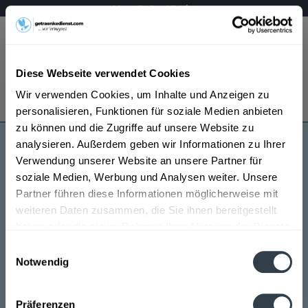
Mo – Fr 9 – 17 Uhr
Menü
Diese Webseite verwendet Cookies
Bestellung widerrufen
Wir verwenden Cookies, um Inhalte und Anzeigen zu
Es gilt unsere
Datenschutzerklärung
personalisieren, Funktionen für soziale Medien anbieten
zu können und die Zugriffe auf unsere Website zu
analysieren. Außerdem geben wir Informationen zu Ihrer
Lapin Kulta
Verwendung unserer Website an unsere Partner für
soziale Medien, Werbung und Analysen weiter. Unsere
Partner führen diese Informationen möglicherweise mit
weiteren Daten zusammen, die Sie ihnen bereitgestellt
haben oder die sie im Rahmen Ihrer Nutzung der Dienste
gesammelt haben.
Einwilligungsauswahl
Notwendig
Lapin Kulta wird in den folgenden Regionen, Städten,
Datenschutzbestimmungen
Orten und Postleitzahl-Gebieten geliefert
Präferenzen