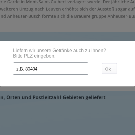
erie Garde in Mont-Saint-Guibert verlagert wurde. Der jährliche Au
weiteren Umzug nach Leuven erhöhte sich der Ausstoß sogar au
nd Anheuser-Busch formte sich die Brauereigruppe Anheuser-Bus
ctar, Bruin, Blond, Royale, Radieuse, Tripel, Rituel und Kerstbi
rvice bestellt werden. Die Getränke werden dann direkt vom Geträ
n, Orten und Postleitzahl-Gebieten geliefert