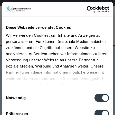
Mo – Fr 9 – 17 Uhr
Menü
Diese Webseite verwendet Cookies
Bestellung widerrufen
Wir verwenden Cookies, um Inhalte und Anzeigen zu
Es gilt unsere
Datenschutzerklärung
personalisieren, Funktionen für soziale Medien anbieten
zu können und die Zugriffe auf unsere Website zu
analysieren. Außerdem geben wir Informationen zu Ihrer
Leicht & fit
Verwendung unserer Website an unsere Partner für
soziale Medien, Werbung und Analysen weiter. Unsere
Partner führen diese Informationen möglicherweise mit
weiteren Daten zusammen, die Sie ihnen bereitgestellt
haben oder die sie im Rahmen Ihrer Nutzung der Dienste
gesammelt haben.
Einwilligungsauswahl
Notwendig
Leicht & fit wird in den folgenden Regionen, Städten,
Datenschutzbestimmungen
Orten und Postleitzahl-Gebieten geliefert
Präferenzen