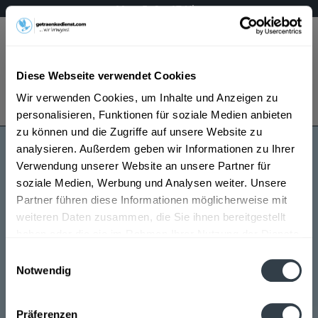
Mo – Fr 9 – 17 Uhr
Menü
Diese Webseite verwendet Cookies
Bestellung widerrufen
Wir verwenden Cookies, um Inhalte und Anzeigen zu
Es gilt unsere
Datenschutzerklärung
personalisieren, Funktionen für soziale Medien anbieten
zu können und die Zugriffe auf unsere Website zu
analysieren. Außerdem geben wir Informationen zu Ihrer
Lemke
Verwendung unserer Website an unsere Partner für
soziale Medien, Werbung und Analysen weiter. Unsere
Partner führen diese Informationen möglicherweise mit
weiteren Daten zusammen, die Sie ihnen bereitgestellt
haben oder die sie im Rahmen Ihrer Nutzung der Dienste
gesammelt haben.
Einwilligungsauswahl
Notwendig
Lemke wird in den folgenden Regionen, Städten,
Datenschutzbestimmungen
Orten und Postleitzahl-Gebieten geliefert
Präferenzen