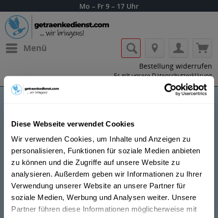
Mo – Fr 9 – 17 Uhr
Menü
Bestellung widerrufen
Es gilt unsere
Datenschutzerklärung
Liefmans
Diese Webseite verwendet Cookies
Wir verwenden Cookies, um Inhalte und Anzeigen zu
personalisieren, Funktionen für soziale Medien anbieten
zu können und die Zugriffe auf unsere Website zu
analysieren. Außerdem geben wir Informationen zu Ihrer
Verwendung unserer Website an unsere Partner für
Lass dir die Getränke von Liefmans nach
soziale Medien, Werbung und Analysen weiter. Unsere
Hause oder ins Büro liefern.
Partner führen diese Informationen möglicherweise mit