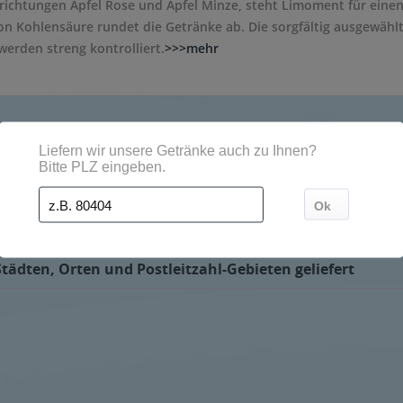
ichtungen Apfel Rose und Apfel Minze, steht Limoment für einen
on Kohlensäure rundet die Getränke ab. Die sorgfältig ausgewäh
erden streng kontrolliert.
>>>mehr
nd außergewöhnliches Geschmackserlebnis bieten." so der Herstel
ädten, Orten und Postleitzahl-Gebieten geliefert