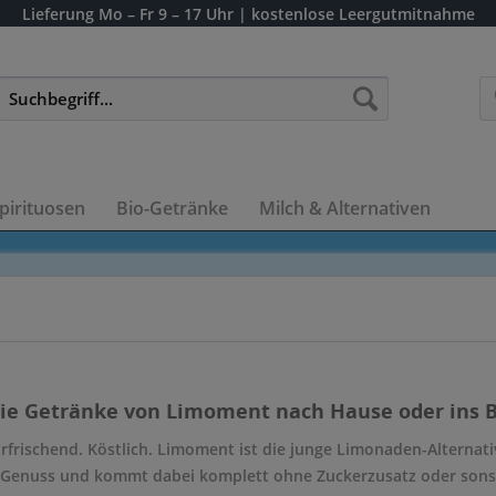
Lieferung
Mo – Fr 9 – 17 Uhr
| kostenlose Leergutmitnahme
pirituosen
Bio-Getränke
Milch & Alternativen
die Getränke von Limoment nach Hause oder ins B
Erfrischend. Köstlich. Limoment ist die junge Limonaden-Alternat
 Genuss und kommt dabei komplett ohne Zuckerzusatz oder sonstig