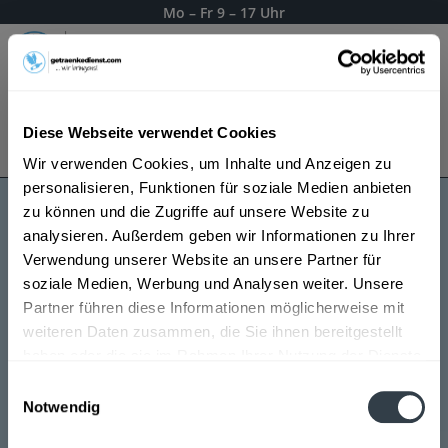
Mo – Fr 9 – 17 Uhr
Menü
Diese Webseite verwendet Cookies
Bestellung widerrufen
Es gilt unsere
Datenschutzerklärung
Wir verwenden Cookies, um Inhalte und Anzeigen zu
personalisieren, Funktionen für soziale Medien anbieten
zu können und die Zugriffe auf unsere Website zu
Lionel Derens Champagner
analysieren. Außerdem geben wir Informationen zu Ihrer
Verwendung unserer Website an unsere Partner für
soziale Medien, Werbung und Analysen weiter. Unsere
Partner führen diese Informationen möglicherweise mit
weiteren Daten zusammen, die Sie ihnen bereitgestellt
haben oder die sie im Rahmen Ihrer Nutzung der Dienste
gesammelt haben.
Einwilligungsauswahl
Notwendig
Datenschutzbestimmungen