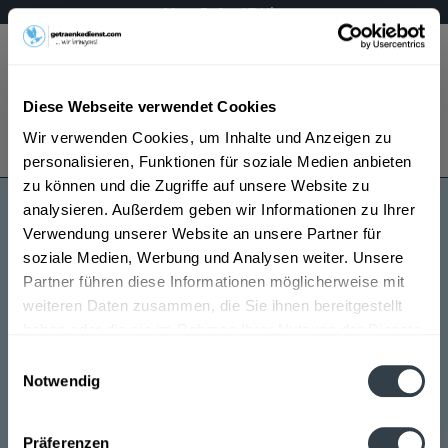
Mo – Fr 9 – 17 Uhr
Menü
Diese Webseite verwendet Cookies
Bestellung widerrufen
Wir verwenden Cookies, um Inhalte und Anzeigen zu
Es gilt unsere
Datenschutzerklärung
personalisieren, Funktionen für soziale Medien anbieten
zu können und die Zugriffe auf unsere Website zu
analysieren. Außerdem geben wir Informationen zu Ihrer
Löwentor
Verwendung unserer Website an unsere Partner für
soziale Medien, Werbung und Analysen weiter. Unsere
Partner führen diese Informationen möglicherweise mit
weiteren Daten zusammen, die Sie ihnen bereitgestellt
haben oder die sie im Rahmen Ihrer Nutzung der Dienste
gesammelt haben.
Einwilligungsauswahl
Notwendig
Löwentor wird in den folgenden Regionen, Städten,
Datenschutzbestimmungen
Orten und Postleitzahl-Gebieten geliefert
Präferenzen