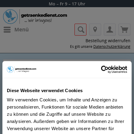
Mo – Fr 9 – 17 Uhr
Menü
Bestellung widerrufen
Es gilt unsere
Datenschutzerklärung
Louis Roederer
Diese Webseite verwendet Cookies
Wir verwenden Cookies, um Inhalte und Anzeigen zu
personalisieren, Funktionen für soziale Medien anbieten
zu können und die Zugriffe auf unsere Website zu
Lass dir die Getränke von Louis Roederer
analysieren. Außerdem geben wir Informationen zu Ihrer
nach Hause oder ins Büro liefern.
Verwendung unserer Website an unsere Partner für