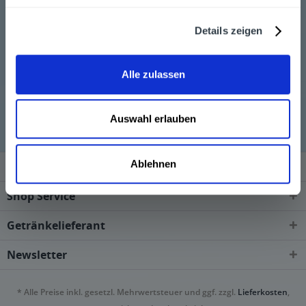
genannten Säfte gibt es dabei in 0,33 Liter Glasflaschen.
Sehr gerne liefern wir Ihnen die Getränke von Lütts,
Details zeigen
wenn Sie diese über unseren Online-Shop bestellen.
Alle zulassen
Lütts wird in den folgenden Regionen, Städten, Orten
und Postleitzahl-Gebieten geliefert
Auswahl erlauben
Ablehnen
Service Hotline
Shop Service
Getränkelieferant
Newsletter
* Alle Preise inkl. gesetzl. Mehrwertsteuer und ggf. zzgl.
Lieferkosten
,