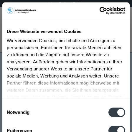
Mo – Fr 9 – 17 Uhr
Menü
Diese Webseite verwendet Cookies
Bestellung widerrufen
Wir verwenden Cookies, um Inhalte und Anzeigen zu
Es gilt unsere
Datenschutzerklärung
personalisieren, Funktionen für soziale Medien anbieten
zu können und die Zugriffe auf unsere Website zu
analysieren. Außerdem geben wir Informationen zu Ihrer
Magnesia
Verwendung unserer Website an unsere Partner für
soziale Medien, Werbung und Analysen weiter. Unsere
Partner führen diese Informationen möglicherweise mit
weiteren Daten zusammen, die Sie ihnen bereitgestellt
haben oder die sie im Rahmen Ihrer Nutzung der Dienste
gesammelt haben.
Einwilligungsauswahl
Notwendig
Magnesia wird in den folgenden Regionen, Städten,
Datenschutzbestimmungen
Orten und Postleitzahl-Gebieten geliefert
Präferenzen