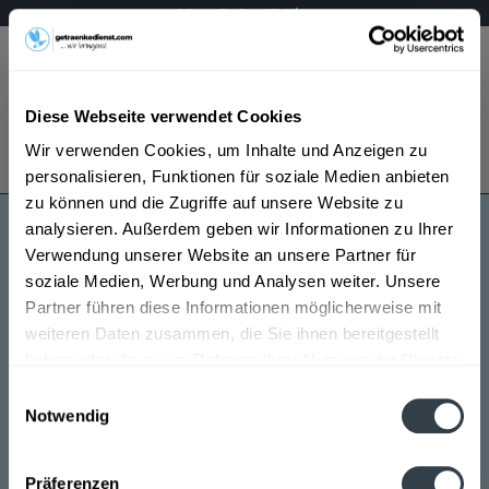
Mo – Fr 9 – 17 Uhr
Menü
Diese Webseite verwendet Cookies
Bestellung widerrufen
Wir verwenden Cookies, um Inhalte und Anzeigen zu
Es gilt unsere
Datenschutzerklärung
personalisieren, Funktionen für soziale Medien anbieten
zu können und die Zugriffe auf unsere Website zu
analysieren. Außerdem geben wir Informationen zu Ihrer
Mai-Geister
Verwendung unserer Website an unsere Partner für
soziale Medien, Werbung und Analysen weiter. Unsere
Partner führen diese Informationen möglicherweise mit
weiteren Daten zusammen, die Sie ihnen bereitgestellt
haben oder die sie im Rahmen Ihrer Nutzung der Dienste
gesammelt haben.
Einwilligungsauswahl
Notwendig
Mai-Geister wird in den folgenden Regionen, Städten,
Datenschutzbestimmungen
Orten und Postleitzahl-Gebieten geliefert
Präferenzen