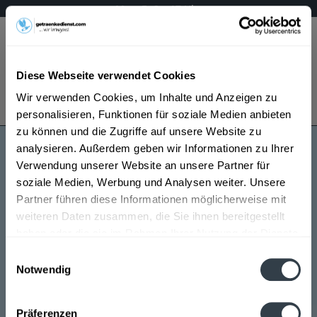
Mo – Fr 9 – 17 Uhr
Menü
Diese Webseite verwendet Cookies
Bestellung widerrufen
Wir verwenden Cookies, um Inhalte und Anzeigen zu
Es gilt unsere
Datenschutzerklärung
personalisieren, Funktionen für soziale Medien anbieten
zu können und die Zugriffe auf unsere Website zu
analysieren. Außerdem geben wir Informationen zu Ihrer
Markgrafenbräu
Verwendung unserer Website an unsere Partner für
soziale Medien, Werbung und Analysen weiter. Unsere
Partner führen diese Informationen möglicherweise mit
weiteren Daten zusammen, die Sie ihnen bereitgestellt
haben oder die sie im Rahmen Ihrer Nutzung der Dienste
gesammelt haben.
Einwilligungsauswahl
Notwendig
Markgrafenbräu wird in den folgenden Regionen,
Datenschutzbestimmungen
Städten, Orten und Postleitzahl-Gebieten geliefert
Präferenzen