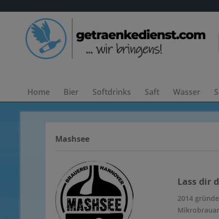
Home
Bier
Softdrinks
Saft
Wasser
S
Mashsee
Lass dir 
2014 gründe
Mikrobrauan