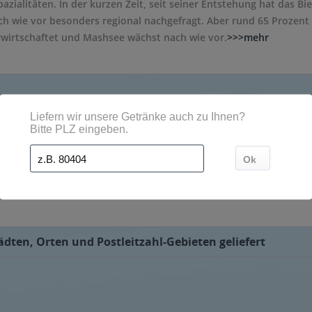
pazialitäten. In der kurzen Zeit, seit seiner Entstehung hat das
ch wie vor besonders regional nachgefragt. Aber rund 65 Prozen
wirtschaftet und Mashsee wächst nach wie vor.
>>>mehr
lieben. Das Bier bleibt naturbelassen und wird nicht pasteurisie
, Tripple 20, Trainingslager, das Bier mit dem alles begann un
 senden wir Ihnen die Getränke von Mashsee zu, wenn Sie diese ü
dten, Orten und Postleitzahl-Gebieten geliefert