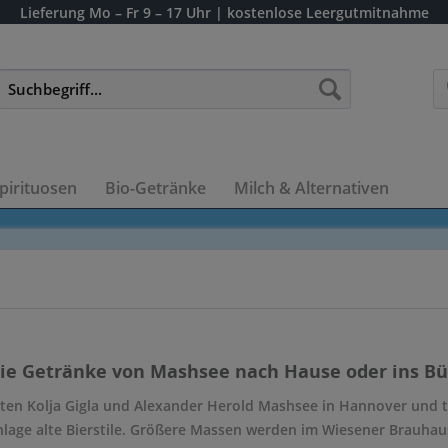
Lieferung
Mo – Fr 9 – 17 Uhr
| kostenlose Leergutmitnahme
pirituosen
Bio-Getränke
Milch & Alternativen
die Getränke von Mashsee nach Hause oder ins Bür
ten Kolja Gigla und Alexander Herold Mashsee in Hannover und te
lage alte Bierstile. Größere Massen werden im Wiesener Brauhaus