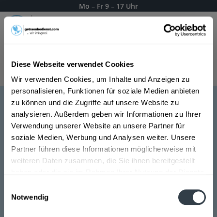
Mo – Fr 9 – 17 Uhr
Menü
Diese Webseite verwendet Cookies
Bestellung widerrufen
Es gilt unsere
Datenschutzerklärung
Wir verwenden Cookies, um Inhalte und Anzeigen zu
personalisieren, Funktionen für soziale Medien anbieten
zu können und die Zugriffe auf unsere Website zu
Michele Chiarlo Wein
analysieren. Außerdem geben wir Informationen zu Ihrer
Verwendung unserer Website an unsere Partner für
soziale Medien, Werbung und Analysen weiter. Unsere
Partner führen diese Informationen möglicherweise mit
weiteren Daten zusammen, die Sie ihnen bereitgestellt
haben oder die sie im Rahmen Ihrer Nutzung der Dienste
gesammelt haben.
Einwilligungsauswahl
Notwendig
Datenschutzbestimmungen