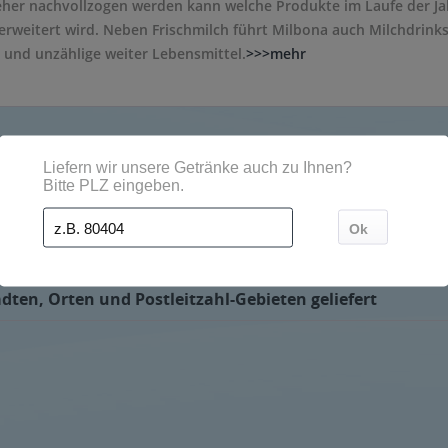
eher nachvollzogen werden kann welche Produkte im Laufe der Ja
 erweitert wird. Neben Frischmilch führt Milbona auch Milchdrink
 und unzählige weiter Lebensmittel.
>>>mehr
en Getränkeservice bestellt werden und werden dann direkt vom G
dten, Orten und Postleitzahl-Gebieten geliefert