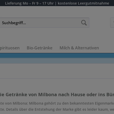
Lieferung
Mo – Fr 9 – 17 Uhr
| kostenlose Leergutmitnahme
pirituosen
Bio-Getränke
Milch & Alternativen
die Getränke von Milbona nach Hause oder ins Bür
hte von Milbona: Milbona gehört zu den bekanntesten Eigenmarken
te. Details über die Entstehung der Marke gibt es leider kaum, 