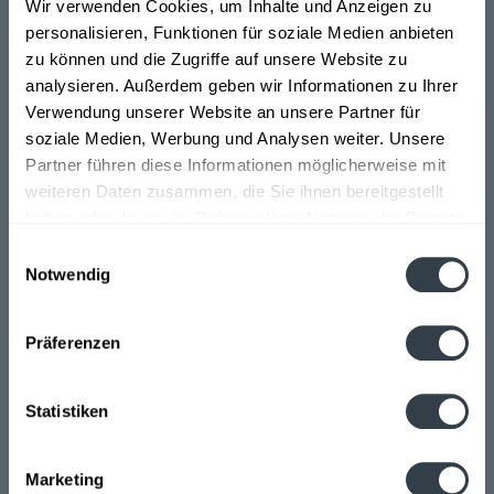
Der Moncaro Wein stammt aus dem gleichnamigen
Wir verwenden Cookies, um Inhalte und Anzeigen zu
Weingut, welches bereit seit dem Jahr 1964 besteht und
personalisieren, Funktionen für soziale Medien anbieten
insgesamt drei Weinkellereien mit über 1570 Hektar
zu können und die Zugriffe auf unsere Website zu
Rebfläche betreibt. Die Winzergenossenschaft und
analysieren. Außerdem geben wir Informationen zu Ihrer
Kellerei Terre Cortesi Moncaro aus Montecarotto in
Verwendung unserer Website an unsere Partner für
Italien achtet dabei auf höchste Qualität ihrer Weine zu
soziale Medien, Werbung und Analysen weiter. Unsere
gleichzeitig günstigen Preise und kann somit auf eine
Partner führen diese Informationen möglicherweise mit
stolze Jahresproduktion von rund 7.500.000 Flaschen
weiteren Daten zusammen, die Sie ihnen bereitgestellt
blicken.
haben oder die sie im Rahmen Ihrer Nutzung der Dienste
gesammelt haben.
Einwilligungsauswahl
Die beliebtesten Sorten von Moncaro Wein sind der
Notwendig
Riesling, der Primitivo, der Grauburgunder, der
Datenschutzbestimmungen
Sauvignon Blanc und der Spätburgunder.
>>>mehr
Präferenzen
Statistiken
Diese zeichnen sich alle durch einen Alkoholgehalt
Marketing
zwischen 13% und 14% vol. aus und werden in