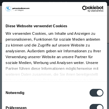
Mo – Fr 9 – 17 Uhr
Menü
Diese Webseite verwendet Cookies
Bestellung widerrufen
Wir verwenden Cookies, um Inhalte und Anzeigen zu
Es gilt unsere
Datenschutzerklärung
personalisieren, Funktionen für soziale Medien anbieten
zu können und die Zugriffe auf unsere Website zu
analysieren. Außerdem geben wir Informationen zu Ihrer
Mosketto Wein
Verwendung unserer Website an unsere Partner für
soziale Medien, Werbung und Analysen weiter. Unsere
Partner führen diese Informationen möglicherweise mit
weiteren Daten zusammen, die Sie ihnen bereitgestellt
haben oder die sie im Rahmen Ihrer Nutzung der Dienste
gesammelt haben.
Einwilligungsauswahl
Notwendig
Mosketto Wein wird in den folgenden Regionen,
Datenschutzbestimmungen
Städten, Orten und Postleitzahl-Gebieten geliefert
Präferenzen