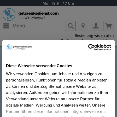
Mo – Fr 9 – 17 Uhr
Menü
Bestellung widerrufen
Es gilt unsere
Datenschutzerklärung
Neef-Emmich Wein
Diese Webseite verwendet Cookies
Wir verwenden Cookies, um Inhalte und Anzeigen zu
personalisieren, Funktionen für soziale Medien anbieten
zu können und die Zugriffe auf unsere Website zu
analysieren. Außerdem geben wir Informationen zu Ihrer
Meine Weine sind wie ich ? ehrlich, gradlinig und voller
Verwendung unserer Website an unsere Partner für
Freude. Wie sollte es auch anders sein? Beim
soziale Medien, Werbung und Analysen weiter. Unsere
Weinmachen kann ich mich nicht verstellen. Warum
Partner führen diese Informationen möglicherweise mit
auch? Ich mache ihn so, wie ich es mir vorstelle, wie er