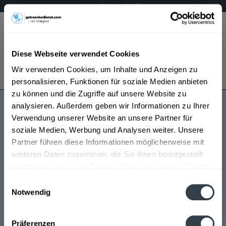
Mo – Fr 9 – 17 Uhr
Menü
Diese Webseite verwendet Cookies
Bestellung widerrufen
Wir verwenden Cookies, um Inhalte und Anzeigen zu
Es gilt unsere
Datenschutzerklärung
personalisieren, Funktionen für soziale Medien anbieten
zu können und die Zugriffe auf unsere Website zu
analysieren. Außerdem geben wir Informationen zu Ihrer
Omiros Ouzo
Verwendung unserer Website an unsere Partner für
soziale Medien, Werbung und Analysen weiter. Unsere
Partner führen diese Informationen möglicherweise mit
weiteren Daten zusammen, die Sie ihnen bereitgestellt
haben oder die sie im Rahmen Ihrer Nutzung der Dienste
gesammelt haben.
Einwilligungsauswahl
Notwendig
Omiros Ouzo wird in den folgenden Regionen,
Datenschutzbestimmungen
Städten, Orten und Postleitzahl-Gebieten geliefert
Präferenzen