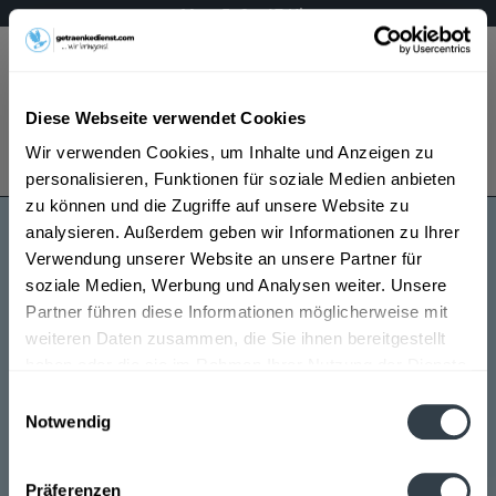
Mo – Fr 9 – 17 Uhr
Menü
Diese Webseite verwendet Cookies
Bestellung widerrufen
Wir verwenden Cookies, um Inhalte und Anzeigen zu
Es gilt unsere
Datenschutzerklärung
personalisieren, Funktionen für soziale Medien anbieten
zu können und die Zugriffe auf unsere Website zu
analysieren. Außerdem geben wir Informationen zu Ihrer
ORO
Verwendung unserer Website an unsere Partner für
soziale Medien, Werbung und Analysen weiter. Unsere
Partner führen diese Informationen möglicherweise mit
weiteren Daten zusammen, die Sie ihnen bereitgestellt
haben oder die sie im Rahmen Ihrer Nutzung der Dienste
gesammelt haben.
Einwilligungsauswahl
Notwendig
ORO wird in den folgenden Regionen, Städten, Orten
Datenschutzbestimmungen
und Postleitzahl-Gebieten geliefert
Präferenzen