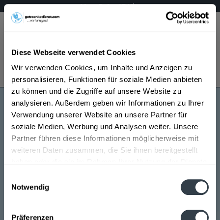
Mo – Fr 9 – 17 Uhr
Menü
Diese Webseite verwendet Cookies
Bestellung widerrufen
Wir verwenden Cookies, um Inhalte und Anzeigen zu
Es gilt unsere
Datenschutzerklärung
personalisieren, Funktionen für soziale Medien anbieten
zu können und die Zugriffe auf unsere Website zu
analysieren. Außerdem geben wir Informationen zu Ihrer
Pacharán Likör
Verwendung unserer Website an unsere Partner für
soziale Medien, Werbung und Analysen weiter. Unsere
Partner führen diese Informationen möglicherweise mit
weiteren Daten zusammen, die Sie ihnen bereitgestellt
haben oder die sie im Rahmen Ihrer Nutzung der Dienste
gesammelt haben.
Einwilligungsauswahl
Notwendig
Pacharán Likör wird in den folgenden Regionen,
Datenschutzbestimmungen
Städten, Orten und Postleitzahl-Gebieten geliefert
Präferenzen