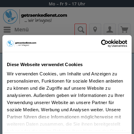
Mo – Fr 9 – 17 Uhr
Menü
Bestellung widerrufen
Es gilt unsere
Datenschutzerklärung
Diese Webseite verwendet Cookies
Picon Aperitif
Wir verwenden Cookies, um Inhalte und Anzeigen zu
personalisieren, Funktionen für soziale Medien anbieten
zu können und die Zugriffe auf unsere Website zu
analysieren. Außerdem geben wir Informationen zu Ihrer
Verwendung unserer Website an unsere Partner für
soziale Medien, Werbung und Analysen weiter. Unsere
Picon BiÃ¨re wurde im Jahr 1837 von GaÃ©tan Picon
Partner führen diese Informationen möglicherweise mit
erfunden und wird aus Orangen hergestellt, welche
weiteren Daten zusammen, die Sie ihnen bereitgestellt
getrocknet und dann mit Alkohol vermischt werden.
haben oder die sie im Rahmen Ihrer Nutzung der Dienste
Des Weiteren wird das Getraenk mit Enzian und