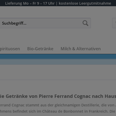
Lieferung
Mo – Fr 9 – 17 Uhr
| kostenlose Leergutmitnahme
pirituosen
Bio-Getränke
Milch & Alternativen
die Getränke von Pierre Ferrand Cognac nach Hause
errand Cognac stammt aus der gleichnamigen Destillerie, die von 
mens befindet sich im Château de Bonbonnet in Frankreich. Die De