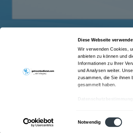
Diese Webseite verwende
Service Hotline
Shop Servi
Wir verwenden Cookies, um
Haben Sie Fragen zu Ihrer Bestellung?
Hinweise zu
anbieten zu können und di
Kontakt
Schreiben Sie uns an
Informationen zu Ihrer Ve
Liefer- und 
augsburg@getraenkedienst.com
und Analysen weiter. Unse
Pfandrückga
zusammen, die Sie ihnen b
gesammelt haben.
Datenschutzbestimmung
* Alle Preis
Einwilligungsauswahl
Notwendig