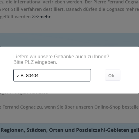
s, die international vertrieben werden. Der Pierre Ferrand Cogna
Pot-Still-Verfahren destilliert. Danach dürfen die Cognacs mehre
gefüllt werden.
>>>mehr
derem der Pierre Ferrand Cognac Ambre 10 Jahre, der 1er Cru de
Finish und der Selection des Anges mit einem Alkoholgehalt zwi
ngsvermögen verkauft.
e Ferrand Cognac zu, wenn Sie über unseren Online-Shop bestelle
 Regionen, Städten, Orten und Postleitzahl-Gebieten geli