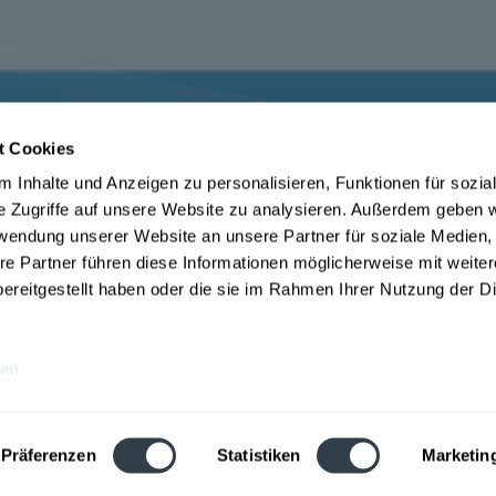
t Cookies
ce
Getränkelieferant
 Inhalte und Anzeigen zu personalisieren, Funktionen für sozia
m Jugendschutz
Widerrufsrecht
e Zugriffe auf unsere Website zu analysieren. Außerdem geben w
Datenschutz Drink now
rwendung unserer Website an unsere Partner für soziale Medien
Zahlungsbedingungen Augsburg
AGB Drink now
re Partner führen diese Informationen möglicherweise mit weite
be
ereitgestellt haben oder die sie im Rahmen Ihrer Nutzung der D
en
e inkl. gesetzl. Mehrwertsteuer und ggf. zzgl.
Lieferkosten
, wenn nicht anders
Webseitenbetreiber: Drink now GmbH:
AGB
|
Impressum
|
Datenschutz
Präferenzen
Statistiken
Marketin