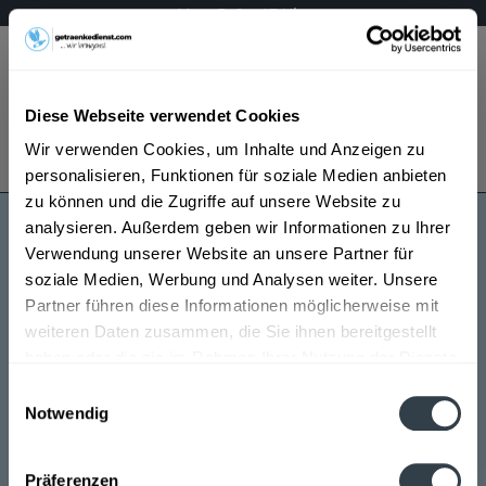
Mo – Fr 9 – 17 Uhr
Menü
Diese Webseite verwendet Cookies
Bestellung widerrufen
Wir verwenden Cookies, um Inhalte und Anzeigen zu
Es gilt unsere
Datenschutzerklärung
personalisieren, Funktionen für soziale Medien anbieten
zu können und die Zugriffe auf unsere Website zu
analysieren. Außerdem geben wir Informationen zu Ihrer
Post-Bier
Verwendung unserer Website an unsere Partner für
soziale Medien, Werbung und Analysen weiter. Unsere
Partner führen diese Informationen möglicherweise mit
weiteren Daten zusammen, die Sie ihnen bereitgestellt
haben oder die sie im Rahmen Ihrer Nutzung der Dienste
gesammelt haben.
Einwilligungsauswahl
Notwendig
Post-Bier wird in den folgenden Regionen, Städten,
Datenschutzbestimmungen
Orten und Postleitzahl-Gebieten geliefert
Präferenzen