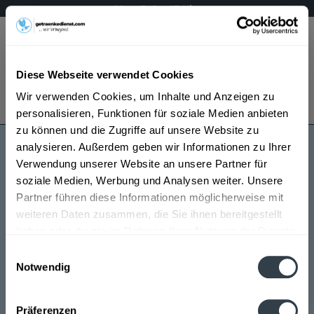
Mo – Fr 9 – 17 Uhr
Menü
Diese Webseite verwendet Cookies
Bestellung widerrufen
Wir verwenden Cookies, um Inhalte und Anzeigen zu
Es gilt unsere
Datenschutzerklärung
personalisieren, Funktionen für soziale Medien anbieten
zu können und die Zugriffe auf unsere Website zu
analysieren. Außerdem geben wir Informationen zu Ihrer
Pretzfelder
Verwendung unserer Website an unsere Partner für
soziale Medien, Werbung und Analysen weiter. Unsere
Partner führen diese Informationen möglicherweise mit
weiteren Daten zusammen, die Sie ihnen bereitgestellt
haben oder die sie im Rahmen Ihrer Nutzung der Dienste
gesammelt haben.
Einwilligungsauswahl
Notwendig
Pretzfelder wird in den folgenden Regionen, Städten,
Datenschutzbestimmungen
Orten und Postleitzahl-Gebieten geliefert
Präferenzen