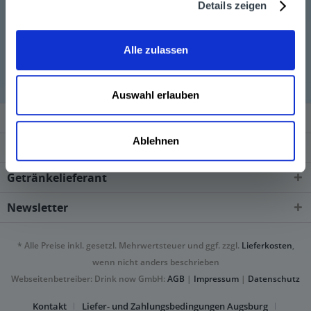
Details zeigen
Puschkin wird in den folgenden Regionen, Städten,
Alle zulassen
Orten und Postleitzahl-Gebieten geliefert
Auswahl erlauben
Service Hotline
Ablehnen
Shop Service
Getränkelieferant
Newsletter
* Alle Preise inkl. gesetzl. Mehrwertsteuer und ggf. zzgl.
Lieferkosten
,
wenn nicht anders beschrieben
Webseitenbetreiber: Drink now GmbH:
AGB
|
Impressum
|
Datenschutz
Kontakt
Liefer- und Zahlungsbedingungen Augsburg