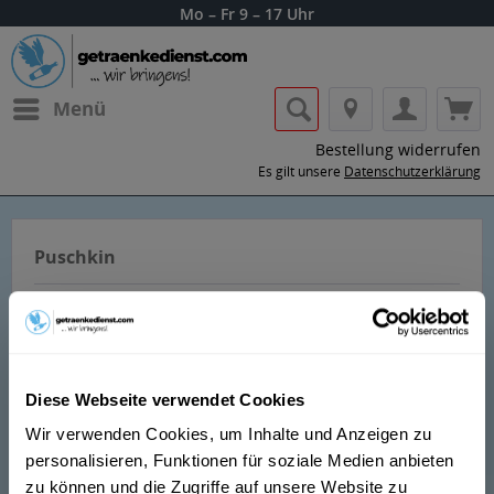
Mo – Fr 9 – 17 Uhr
Menü
Bestellung widerrufen
Es gilt unsere
Datenschutzerklärung
Puschkin
Diese Webseite verwendet Cookies
Lass dir die Getränke von Puschkin nach
Wir verwenden Cookies, um Inhalte und Anzeigen zu
Hause oder ins Büro liefern.
personalisieren, Funktionen für soziale Medien anbieten
zu können und die Zugriffe auf unsere Website zu