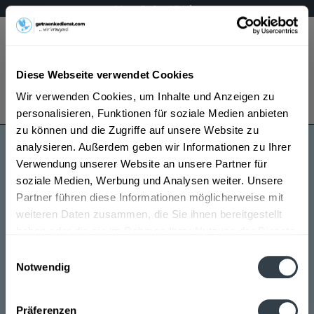
Mo – Fr 9 – 17 Uhr
Menü
Diese Webseite verwendet Cookies
Bestellung widerrufen
Wir verwenden Cookies, um Inhalte und Anzeigen zu
Es gilt unsere
Datenschutzerklärung
personalisieren, Funktionen für soziale Medien anbieten
zu können und die Zugriffe auf unsere Website zu
analysieren. Außerdem geben wir Informationen zu Ihrer
q2
Verwendung unserer Website an unsere Partner für
soziale Medien, Werbung und Analysen weiter. Unsere
Partner führen diese Informationen möglicherweise mit
weiteren Daten zusammen, die Sie ihnen bereitgestellt
haben oder die sie im Rahmen Ihrer Nutzung der Dienste
gesammelt haben.
Einwilligungsauswahl
Notwendig
q2 wird in den folgenden Regionen, Städten, Orten
Datenschutzbestimmungen
und Postleitzahl-Gebieten geliefert
Präferenzen