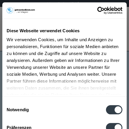
Mo – Fr 9 – 17 Uhr
Menü
Diese Webseite verwendet Cookies
Bestellung widerrufen
Wir verwenden Cookies, um Inhalte und Anzeigen zu
Es gilt unsere
Datenschutzerklärung
personalisieren, Funktionen für soziale Medien anbieten
zu können und die Zugriffe auf unsere Website zu
analysieren. Außerdem geben wir Informationen zu Ihrer
QioQuell
Verwendung unserer Website an unsere Partner für
soziale Medien, Werbung und Analysen weiter. Unsere
Partner führen diese Informationen möglicherweise mit
weiteren Daten zusammen, die Sie ihnen bereitgestellt
haben oder die sie im Rahmen Ihrer Nutzung der Dienste
gesammelt haben.
Einwilligungsauswahl
Notwendig
QioQuell wird in den folgenden Regionen, Städten,
Datenschutzbestimmungen
Orten und Postleitzahl-Gebieten geliefert
Präferenzen