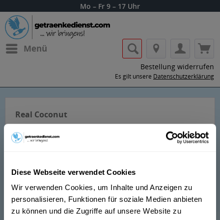
Mo – Fr 9 – 17 Uhr
Menü
Bestellung widerrufen
Es gilt unsere
Datenschutzerklärung
Real Coconut
Diese Webseite verwendet Cookies
Wir verwenden Cookies, um Inhalte und Anzeigen zu
Lass dir die Getränke von Real Coconut
personalisieren, Funktionen für soziale Medien anbieten
nach Hause oder ins Büro liefern.
zu können und die Zugriffe auf unsere Website zu