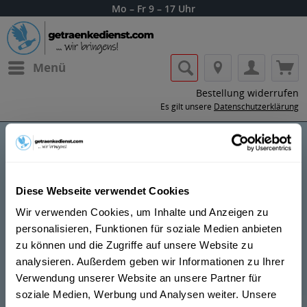
Mo – Fr 9 – 17 Uhr
Menü
Bestellung widerrufen
Es gilt unsere
Datenschutzerklärung
Riemerschmid
Diese Webseite verwendet Cookies
Wir verwenden Cookies, um Inhalte und Anzeigen zu
personalisieren, Funktionen für soziale Medien anbieten
zu können und die Zugriffe auf unsere Website zu
analysieren. Außerdem geben wir Informationen zu Ihrer
Lass dir die Getränke von Riemerschmid
Verwendung unserer Website an unsere Partner für
nach Hause oder ins Büro liefern.
soziale Medien, Werbung und Analysen weiter. Unsere