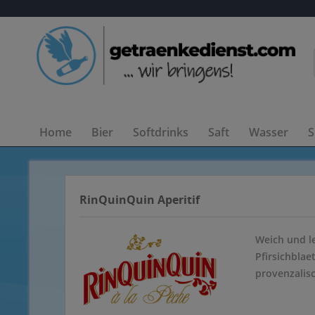
Home
Bier
Softdrinks
Saft
Wasser
S
RinQuinQuin Aperitif
Weich und le
Pfirsichblae
provenzalisc