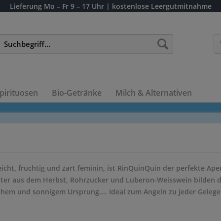
Lieferung
Mo – Fr 9 – 17 Uhr
| kostenlose Leergutmitnahme
pirituosen
Bio-Getränke
Milch & Alternativen
icht, fruchtig und zart feminin, ist RinQuinQuin der perfekte Aper
tter aus dem Herbst, Rohrzucker und Luberon-Weisswein bilden da
hem und sonnigem Ursprung.... Ideal zum Angeln zu jeder Gelegen