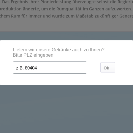
 Das Ergebnis ihrer Pionierleistung überzeugte selbst die Regieru
produktion änderte, um die Rumqualität im Ganzen aufzuwerten
chem Rum für immer und wurde zum Maßstab zukünftiger Genera
 Städten, Orten und Postleitzahl-Gebieten geliefert