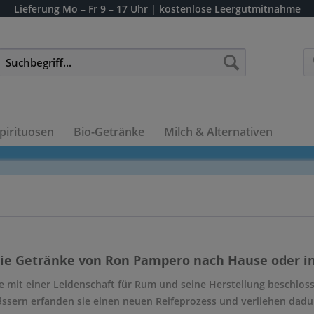
Lieferung
Mo – Fr 9 – 17 Uhr
| kostenlose Leergutmitnahme
pirituosen
Bio-Getränke
Milch & Alternativen
die Getränke von Ron Pampero nach Hause oder in
e mit einer Leidenschaft für Rum und seine Herstellung beschloss
ässern erfanden sie einen neuen Reifeprozess und verliehen dadu