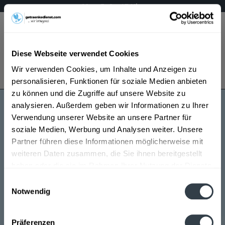
Mo – Fr 9 – 17 Uhr
Menü
Diese Webseite verwendet Cookies
Bestellung widerrufen
Wir verwenden Cookies, um Inhalte und Anzeigen zu
Es gilt unsere
Datenschutzerklärung
personalisieren, Funktionen für soziale Medien anbieten
zu können und die Zugriffe auf unsere Website zu
analysieren. Außerdem geben wir Informationen zu Ihrer
Rosswager
Verwendung unserer Website an unsere Partner für
soziale Medien, Werbung und Analysen weiter. Unsere
Partner führen diese Informationen möglicherweise mit
weiteren Daten zusammen, die Sie ihnen bereitgestellt
haben oder die sie im Rahmen Ihrer Nutzung der Dienste
gesammelt haben.
Einwilligungsauswahl
Notwendig
Rosswager wird in den folgenden Regionen, Städten,
Datenschutzbestimmungen
Orten und Postleitzahl-Gebieten geliefert
Präferenzen