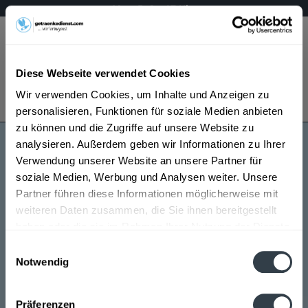
Mo – Fr 9 – 17 Uhr
Menü
Diese Webseite verwendet Cookies
Bestellung widerrufen
Wir verwenden Cookies, um Inhalte und Anzeigen zu
Es gilt unsere
Datenschutzerklärung
personalisieren, Funktionen für soziale Medien anbieten
zu können und die Zugriffe auf unsere Website zu
analysieren. Außerdem geben wir Informationen zu Ihrer
Ruppaner
Verwendung unserer Website an unsere Partner für
soziale Medien, Werbung und Analysen weiter. Unsere
Partner führen diese Informationen möglicherweise mit
weiteren Daten zusammen, die Sie ihnen bereitgestellt
haben oder die sie im Rahmen Ihrer Nutzung der Dienste
gesammelt haben.
Einwilligungsauswahl
Notwendig
Ruppaner wird in den folgenden Regionen, Städten,
Datenschutzbestimmungen
Orten und Postleitzahl-Gebieten geliefert
Präferenzen