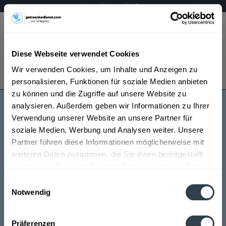
Mo – Fr 9 – 17 Uhr
Menü
Diese Webseite verwendet Cookies
Bestellung widerrufen
Wir verwenden Cookies, um Inhalte und Anzeigen zu
Es gilt unsere
Datenschutzerklärung
personalisieren, Funktionen für soziale Medien anbieten
zu können und die Zugriffe auf unsere Website zu
analysieren. Außerdem geben wir Informationen zu Ihrer
Saget
Verwendung unserer Website an unsere Partner für
soziale Medien, Werbung und Analysen weiter. Unsere
Partner führen diese Informationen möglicherweise mit
weiteren Daten zusammen, die Sie ihnen bereitgestellt
haben oder die sie im Rahmen Ihrer Nutzung der Dienste
gesammelt haben.
Einwilligungsauswahl
Notwendig
Saget wird in den folgenden Regionen, Städten,
Datenschutzbestimmungen
Orten und Postleitzahl-Gebieten geliefert
Präferenzen