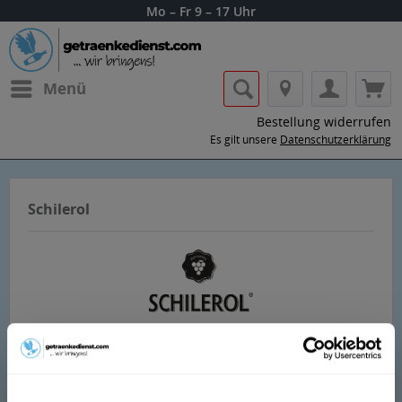
Mo – Fr 9 – 17 Uhr
Menü
Bestellung widerrufen
Es gilt unsere
Datenschutzerklärung
Schilerol
Lass dir die Getränke von Schilerol nach
Hause oder ins Büro liefern.