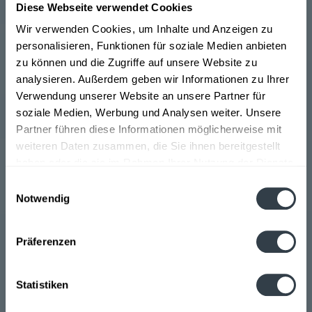
Schilerol existiert seit 1985 und ist eines der
Diese Webseite verwendet Cookies
beliebtesten Aperitifs weltweit. Schilerol besteht aus
Wir verwenden Cookies, um Inhalte und Anzeigen zu
Roséwein, verfeinert mit zahlreichen Sirups und edlen
personalisieren, Funktionen für soziale Medien anbieten
Kräutern und verzichtet gleichzeitig gänzlich auf
zu können und die Zugriffe auf unsere Website zu
künstliche Zusatz- und Konservierungsstoffe. Es
analysieren. Außerdem geben wir Informationen zu Ihrer
handelt sich bei Schilerol also um ein rein natürliches
Verwendung unserer Website an unsere Partner für
Spritzgetränk. Erstmalig hergestellt durch Familie
soziale Medien, Werbung und Analysen weiter. Unsere
Machater im schönen St. Stefan ob Stainz, findet die
Partner führen diese Informationen möglicherweise mit
Produktion von Schilerol bis heute in der
weiteren Daten zusammen, die Sie ihnen bereitgestellt
Produktionsstätte des Familienbetriebs, mittlerweile in
haben oder die sie im Rahmen Ihrer Nutzung der Dienste
der 5.
>>>mehr
gesammelt haben.
Einwilligungsauswahl
Notwendig
Datenschutzbestimmungen
Präferenzen
Generation, statt. Armand Machater kreierte Schilerol
einst aus dem Bestreben heraus, eine besondere
Statistiken
Alternative zu den gängigen Spritzgetränken im eigenen
Buschen Schank anbieten zu können.