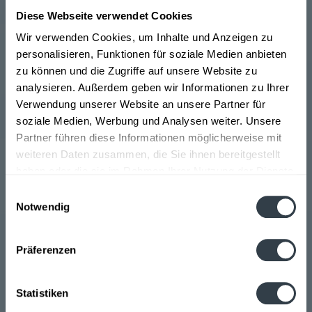
Die Geschichte von Schlör begann vor mehr als 90
Diese Webseite verwendet Cookies
Jahren. Schlör stellt verschiedene Varianten an
Fruchtsäften her. Das Unternehmen achtet auf
Wir verwenden Cookies, um Inhalte und Anzeigen zu
qualitativ hochwertige Zutaten und Innovationen. Das
personalisieren, Funktionen für soziale Medien anbieten
Sortiment wird stetig verändern und erweitert, ohne
zu können und die Zugriffe auf unsere Website zu
dabei etwas ihrer hohen Qualitätsansprüche
analysieren. Außerdem geben wir Informationen zu Ihrer
aufzugeben. Die Fruchtsäfte von Schlör sind aufgrund
Verwendung unserer Website an unsere Partner für
ihres unverwechselbaren Geschmacks und der sehr
soziale Medien, Werbung und Analysen weiter. Unsere
guten Qualität sehr beliebt. Zu den Produkten von
Partner führen diese Informationen möglicherweise mit
Schlör gehören Fruchtsäfte in verschiedenen
weiteren Daten zusammen, die Sie ihnen bereitgestellt
Geschmacksrichtungen, unter anderem Orange,
haben oder die sie im Rahmen Ihrer Nutzung der Dienste
Multivitamin, Johannisbeernektar, Apfel, Traube,
gesammelt haben.
Einwilligungsauswahl
Rhabarber, Sauerkirsche, Mango, Maracuja und
Notwendig
Grapefruit.
>>>mehr
Datenschutzbestimmungen
Präferenzen
Statistiken
Die Getränke befinden sich in Glasflaschen, ihre Größe