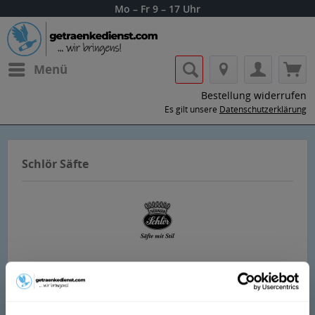
Mo – Fr 9 – 17 Uhr
Menü
Bestellung widerrufen
Es gilt unsere
Datenschutzerklärung
Schlör Säfte
Lass dir die Getränke von Schlör Säfte
nach Hause oder ins Büro liefern.