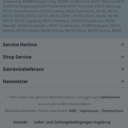
Jesenwang, 82288 Kottgeisering, 82290 Landsberied, 82291 Mammendorf,
82296 Schöngeising, 82299 Türkenfeld, 82347 Bernried, 82541 Münsing,
85247 Schwabhausen, 85253 Erdweg, 85254 Sulzemoos, 86150, 86152,
86153, 86154, 86156, 86157, 86159, 86161, 86163, 86165, 86167, 86169,
86179, 86199 Augsburg, 86316 Friedberg, 86343 Königsbrunn, 86356
Neusäß, 86368 Gersthofen, 86391 Stadtbergen, 86399 Bobingen, 86415
Mering, 86420 Diedorf, 86438 Kissing, 86444 Affing, 86453 Dasing, 86456
Gablingen, 86482 Aystetten, 86504 Merching, 86507 Kleinaitingen,
Oberottmarshausen, 86511 Schmiechen, 86551 Aichach, 86559
Service Hotline
Adelzhausen, 86573 Obergriesbach, 86830 Schwabmünchen, 86836
Graben, Klosterlechfeld, Obermeitingen, Untermeitingen, 86857 Hurlach,
86899 Landsberg am Lech, 86911 Dießen am Ammersee, 86916 Kaufering,
Shop Service
86919 Utting am Ammersee, 86922 Eresing, 86923 Finning, 86926
Greifenberg, 86929 Penzing, 86937 Scheuring, 86938 Schondorf am
Getränkelieferant
Ammersee, 86940 Schwifting, 86949 Windach
Newsletter
* Alle Preise inkl. gesetzl. Mehrwertsteuer und ggf. zzgl.
Lieferkosten
,
wenn nicht anders beschrieben
Webseitenbetreiber: Drink now GmbH:
AGB
|
Impressum
|
Datenschutz
Kontakt
Liefer- und Zahlungsbedingungen Augsburg