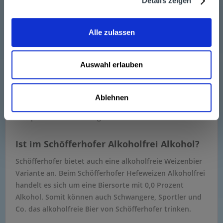
Details zeigen
Grapefruit, Kaktusfeige, Granatapfel + Guarana, Zitrone
Naturtrüb und Maracuja.
Alle zulassen
Wem gehört Schöfferhofer?
Die Marke Schöfferhofer gehört nicht mehr der
Auswahl erlauben
Schöfferhofer Brauerei – denn die ehemalige
Hofbierbrauerei existiert nicht mehr. Vielmehr gehört
Schöfferhofer zur Binding Brauerei und damit auch zur
Ablehnen
Radeberger Gruppe. Radeberger hält die Markenrechte
und profitiert vom Erfolg von Schöfferhofer.
Ist im Schöfferhofer Alkoholfrei Alkohol?
Schöfferhofer bietet auch eine alkoholfreie Weizenbier
Variante an. Beim Schöfferhofer Hefeweizen Alkoholfrei
handelt es sich um eine Biersorte mit 0,0 Prozent
Alkohol. Somit können auch Schwangere, Sportler und
Co. das alkoholfreie Bier von Schöfferhofer trinken.