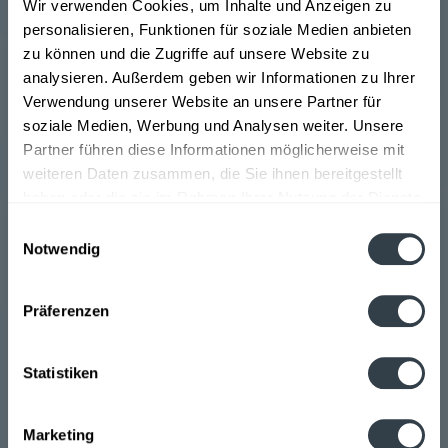
Die Schwälbchen Molkerei Jakob Berz AG ist eine
Wir verwenden Cookies, um Inhalte und Anzeigen zu
deutsche Molkerei mit Sitz in Bad Schwalbach im
personalisieren, Funktionen für soziale Medien anbieten
Rheingau-Taunus-Kreis in Hessen. Das Unternehmen
zu können und die Zugriffe auf unsere Website zu
wurde am 1. Dezember 1938 gegründet. Die Haupt-
analysieren. Außerdem geben wir Informationen zu Ihrer
Produktionsstätte befindet sich ebenfalls in Bad
Verwendung unserer Website an unsere Partner für
Schwalbach. Schwälbchen ist hauptsächlich im
soziale Medien, Werbung und Analysen weiter. Unsere
regionalen Bereich tätig (Süd- und Mittelhessen sowie
Partner führen diese Informationen möglicherweise mit
in Teilen der Nachbarbundesländer Rheinland-Pfalz,
weiteren Daten zusammen, die Sie ihnen bereitgestellt
Baden-Württemberg und Bayern). Eiskaffee und
haben oder die sie im Rahmen Ihrer Nutzung der Dienste
ethnische Produkte (wie z. B. Ayran) werden jedoch
gesammelt haben.
Einwilligungsauswahl
auch überregional vertrieben. Über den Schwälbchen
Notwendig
Frischedienst werden auch Großverbraucher beliefert.
Datenschutzbestimmungen
>>>mehr
Präferenzen
Statistiken
Derzeit wird unter anderem Frische Vollmilch mit 3,8 %
Marketing
Fett, Frische fettarme Milch mit 1,8 % Fett sowie Frische