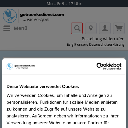
Mo – Fr 9 – 17 Uhr
Menü
Bestellung widerrufen
Es gilt unsere
Datenschutzerklärung
Six Saints
Diese Webseite verwendet Cookies
Wir verwenden Cookies, um Inhalte und Anzeigen zu
personalisieren, Funktionen für soziale Medien anbieten
zu können und die Zugriffe auf unsere Website zu
Lass dir die Getränke von Six Saints nach
analysieren. Außerdem geben wir Informationen zu Ihrer
Hause oder ins Büro liefern.
Verwendung unserer Website an unsere Partner für